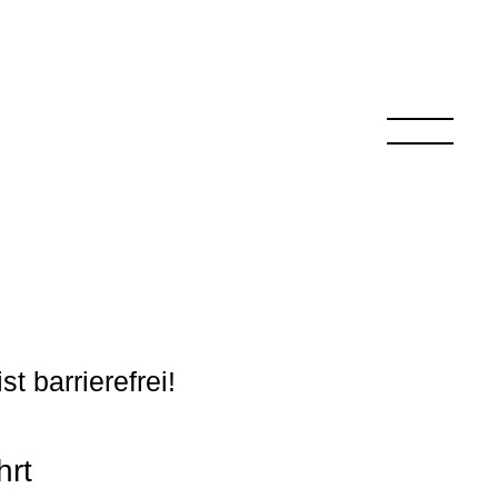
t barrierefrei!
hrt