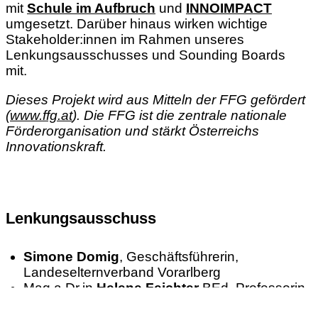
mit
Schule im Aufbruch
und
INNOIMPACT
umgesetzt. Darüber hinaus wirken wichtige
Stakeholder:innen im Rahmen unseres
Lenkungsausschusses und Sounding Boards
mit.
Dieses Projekt wird aus Mitteln der FFG gefördert
(
www.ffg.at
).
Die FFG ist die zentrale nationale
Förderorganisation und stärkt Österreichs
Innovationskraft.
Lenkungsausschuss
Simone Domig
, Geschäftsführerin,
Landeselternverband Vorarlberg
Mag.a Dr.in
Helene Feichter
BEd, Professorin
& Leiterin des Instituts für Fortbildung,