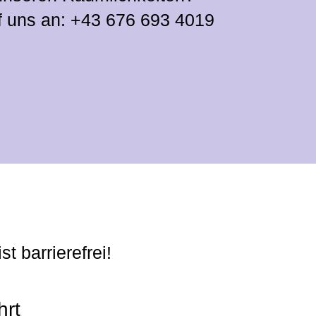
f uns an:
+43 676 693 4019
t barrierefrei!
hrt