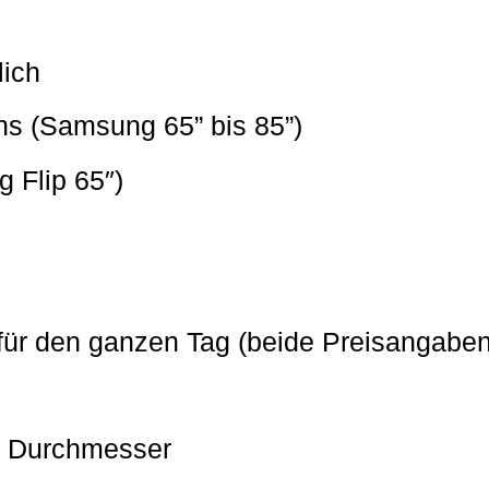
lich
ns (Samsung 65” bis 85”)
 Flip 65″)
 für den ganzen Tag (beide Preisangaben 
m Durchmesser