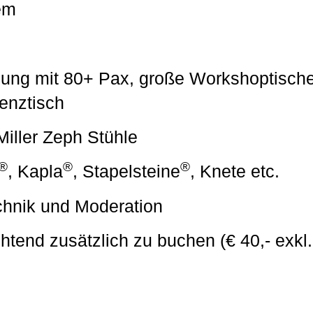
em
hlung mit 80+ Pax, große Workshoptische
renztisch
iller Zeph Stühle
®
®
®
, Kapla
, Stapelsteine
, Knete etc.
chnik und Moderation
chtend zusätzlich zu buchen (€ 40,- exkl